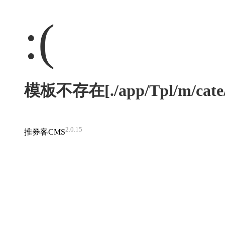
:(
模板不存在[./app/Tpl/m/cate/s
2.0.15
推券客CMS